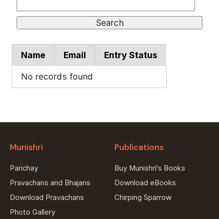
Name
Email
Entry Status
No records found
Munishri
Publications
Parichay
Buy Munishri's Books
Pravachans and Bhajans
Download eBooks
Download Pravachans
Chirping Sparrow
Photo Gallery